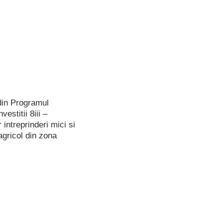
din Programul
stitii 8iii –
 intreprinderi mici si
-agricol din zona