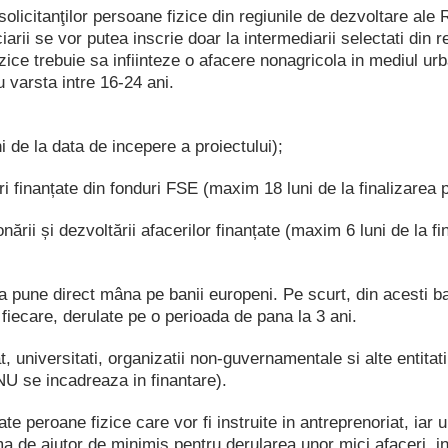
licitanţilor persoane fizice din regiunile de dezvoltare ale 
iarii se vor putea inscrie doar la intermediarii selectati din
zice trebuie sa infiinteze o afacere nonagricola in mediul urb
u varsta intre 16-24 ani.
 de la data de incepere a proiectului);
i finanțate din fonduri FSE (maxim 18 luni de la finalizarea 
ării și dezvoltării afacerilor finanțate (maxim 6 luni de la fi
 pune direct mâna pe banii europeni. Pe scurt, din acesti ban
fiecare, derulate pe o perioada de pana la 3 ani.
t, universitati, organizatii non-guvernamentale si alte entitati
 NU se incadreaza in finantare).
te peroane fizice care vor fi instruite in antreprenoriat, iar u
a de ajutor de minimis pentru derularea unor mici afaceri, in