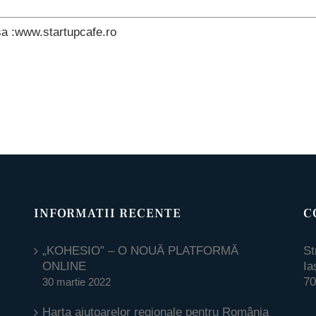
sa :www.startupcafe.ro
INFORMATII RECENTE
C
„KOHESIO” – O NOUĂ PLATFORMĂ
St
ONLINE
Ia
70
30 martie 2022
Harta ajutoarelor regionale pentru România