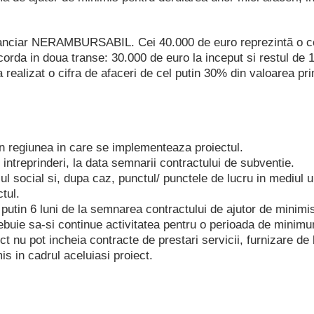
nanciar NERAMBURSABIL. Cei 40.000 de euro reprezintă o co
corda in doua transe: 30.000 de euro la inceput si restul de
realizat o cifra de afaceri de cel putin 30% din valoarea pri
 in regiunea in care se implementeaza proiectul.
or intreprinderi, la data semnarii contractului de subventie.
diul social si, dupa caz, punctul/ punctele de lucru in mediul 
tul.
putin 6 luni de la semnarea contractului de ajutor de minimi
trebuie sa-si continue activitatea pentru o perioada de minimu
ect nu pot incheia contracte de prestari servicii, furnizare d
mis in cadrul aceluiasi proiect.