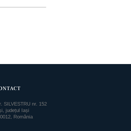
ONTACT
r. SILVESTRU nr. 152
și, județul Iași
0012, România