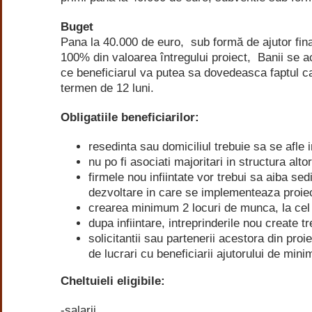
Buget
Pana la 40.000 de euro, sub formă de ajutor fi
100% din valoarea întregului proiect, Banii se a
ce beneficiarul va putea sa dovedeasca faptul ca 
termen de 12 luni.
Obligatiile beneficiarilor:
resedinta sau domiciliul trebuie sa se afle
nu po fi asociati majoritari in structura alt
firmele nou infiintate vor trebui sa aiba se
dezvoltare in care se implementeaza proiec
crearea minimum 2 locuri de munca, la cel 
dupa infiintare, intreprinderile nou create 
solicitantii sau partenerii acestora din proi
de lucrari cu beneficiarii ajutorului de mini
Cheltuieli eligibile:
-salarii,