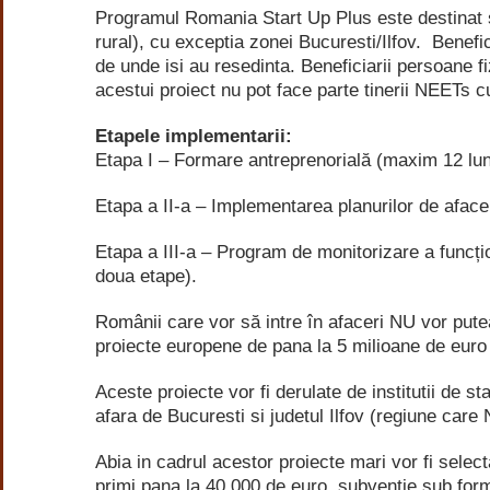
Programul Romania Start Up Plus este destinat so
rural), cu exceptia zonei Bucuresti/Ilfov. Benefic
de unde isi au resedinta. Beneficiarii persoane fi
acestui proiect nu pot face parte tinerii NEETs c
Etapele implementarii:
Etapa I – Formare antreprenorială (maxim 12 luni
Etapa a II-a – Implementarea planurilor de afacer
Etapa a III-a – Program de monitorizare a funcțion
doua etape).
Românii care vor să intre în afaceri NU vor putea
proiecte europene de pana la 5 milioane de euro 
Aceste proiecte vor fi derulate de institutii de sta
afara de Bucuresti si judetul Ilfov (regiune care
Abia in cadrul acestor proiecte mari vor fi selecta
primi pana la 40.000 de euro, subventie sub form