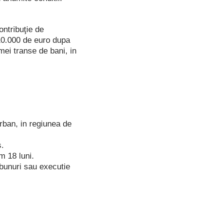
ntribuţie de
 10.000 de euro dupa
mei transe de bani, in
urban, in regiunea de
s.
m 18 luni.
e bunuri sau executie