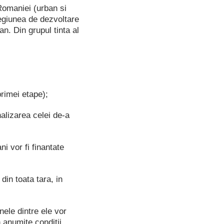
Romaniei (urban si
 regiunea de dezvoltare
an. Din grupul tinta al
primei etape);
nalizarea celei de-a
i vor fi finantate
 din toata tara, in
nele dintre ele vor
 anumite conditii.