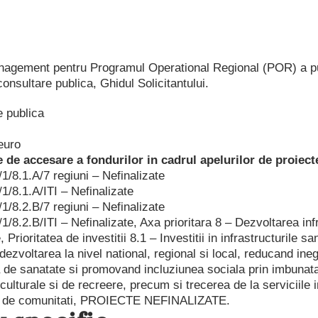
nagement pentru Programul Operational Regional (POR) a pub
onsultare publica, Ghidul Solicitantului.
e publica
euro
e de accesare a fondurilor in cadrul apelurilor de proiecte
1/8.1.A/7 regiuni – Nefinalizate
1/8.1.A/ITI – Nefinalizate
1/8.2.B/7 regiuni – Nefinalizate
/8.2.B/ITI – Nefinalizate, Axa prioritara 8 – Dezvoltarea infr
, Prioritatea de investitii 8.1 – Investitii in infrastructurile sa
dezvoltarea la nivel national, regional si local, reducand ineg
a de sanatate si promovand incluziunea sociala prin imbunata
 culturale si de recreere, precum si trecerea de la serviciile i
ate de comunitati, PROIECTE NEFINALIZATE.