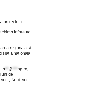
 a proiectului.
e schimb Inforeuro
carea regionala si
gislatia nationala
/
in
**
@
***
ap.ro
,
iuni de
 Vest, Nord-Vest