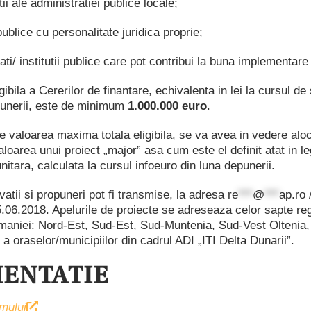
utii ale administratiei publice locale;
publice cu personalitate juridica proprie;
tati/ institutii publice care pot contribui la buna implementare
gibila a Cererilor de finantare, echivalenta in lei la cursul d
epunerii, este de minimum
1.000.000 euro
.
e valoarea maxima totala eligibila, se va avea in vedere alo
loarea unui proiect „major” asa cum este el definit atat in le
nitara, calculata la cursul infoeuro din luna depunerii.
atii si propuneri pot fi transmise, la adresa
re
***
@
***
ap.ro
.06.2018. Apelurile de proiecte se adreseaza celor sapte reg
maniei: Nord-Est, Sud-Est, Sud-Muntenia, Sud-Vest Oltenia,
 a oraselor/municipiilor din cadrul ADI „ITI Delta Dunarii”.
ENTATIE
mului