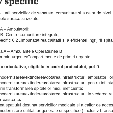
v specific
litatii serviciilor de sanatate, comunitare si a celor de nivel
ele sarace si izolate:
A – Ambulatorii;
B- Centre comunitare integrate;
cific 8.2 „Imbunatatirea calitatii si a eficientei ingrijirii spita
ea A – Ambulantele Operatiunea B
 primiri urgente/Compartimente de primiri urgente.
te orientative, eligibile in cadrul proiectului, pot fi:
modernizarea/extinderea/dotarea infrastructurii ambulatoriilor
modernizarea/extinderea/dotarea infrastructurii pentru infiint
rin transformarea spitalelor mici, ineficiente;
modernizarea/extinderea/dotarea infrastructurii in vederea rel
r existente;
ea spatiului destinat serviciilor medicale si a cailor de acce
odernizare utilitatilor generale si specifice ( inclusiv bransar