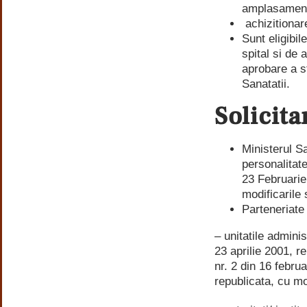
amplasamentul
achizitionare
Sunt eligibil
spital si de
aprobare a st
Sanatatii.
Solicita
Ministerul Sa
personalitat
23 Februarie
modificarile 
Parteneriate 
– unitatile adminis
23 aprilie 2001, re
nr. 2 din 16 febru
republicata, cu mod