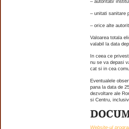
– autoritati/ instit
– unitati sanitare 
– orice alte autori
Valoarea totala eli
valabil la data d
In ceea ce privest
nu se va depasi va
cat si in cea comu
Eventualele observ
pana la data de 25
dezvoltare ale Ro
si Centru, inclusiv
DOCUM
Website-ul progra