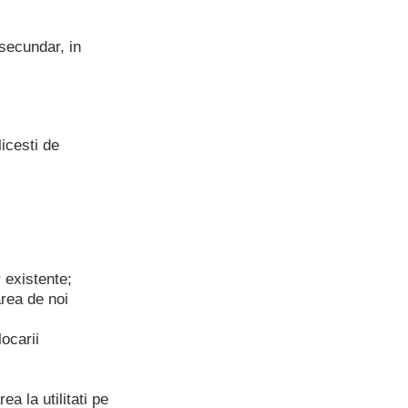
 secundar, in
licesti de
 existente;
area de noi
ocarii
s
ea la utilitati pe