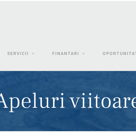
SERVICII
FINANTARI
OPORTUNITAT
Apeluri viitoar