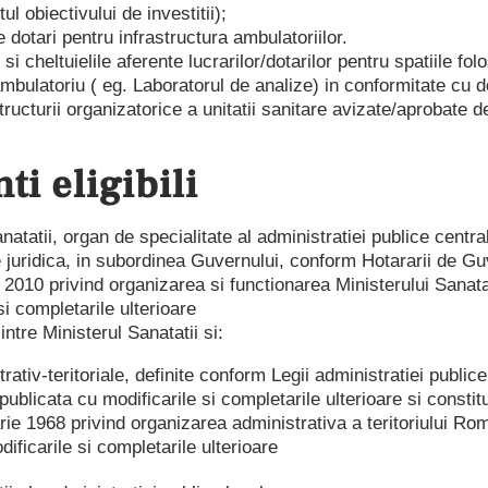
 obiectivului de investitii);
 dotari pentru infrastructura ambulatoriilor.
e si cheltuielile aferente lucrarilor/dotarilor pentru spatiile fo
 ambulatoriu ( eg. Laboratorul de analize) in conformitate cu
ructurii organizatorice a unitatii sanitare avizate/aprobate d
nti eligibili
natatii, organ de specialitate al administratiei publice centra
e juridica, in subordinea Guvernului, conform Hotararii de Gu
 2010 privind organizarea si functionarea Ministerului Sanata
si completarile ulterioare
intre Ministerul Sanatatii si:
trativ-teritoriale, definite conform Legii administratiei publice
publicata cu modificarile si completarile ulterioare si constitui
arie 1968 privind organizarea administrativa a teritoriului Ro
ificarile si completarile ulterioare