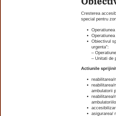
Obiecti
Cresterea accesibi
special pentru zon
Operatiunea 
Operatiunea 
Obiectivul spe
urgenta”:
– Operatiun
– Unitati de
Actiunile sprijini
reabilitarea/
reabilitarea/
ambulatorii p
reabilitarea/
ambulatoriilo
accesibilizar
asigurarea/ m