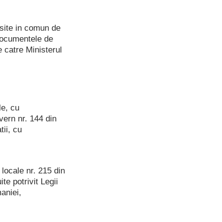
losite in comun de
 documentele de
e catre Ministerul
le, cu
vern nr. 144 din
tii, cu
 locale nr. 215 din
te potrivit Legii
maniei,