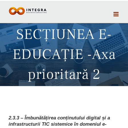
Skip
to
content
SECŢIUNEA E-
EDUCAŢIE -Axa
prioritară 2
2.3.3 – Îmbunătățirea conținutului digital și a
infrastructurii TIC sistemice în domeniul e-