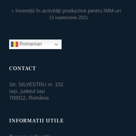
Investiții în activități productive pentru IMM-uri
13 septembrie 2021
Romanian
CONTACT
Str. SILVESTRU nr. 152
Iași, județul Iași
700012, România
INFORMATII UTILE