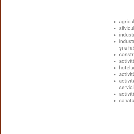
agricul
silvicu
industr
indust
și a fa
constr
activit
hotelur
activit
activit
servici
activi
sănăta