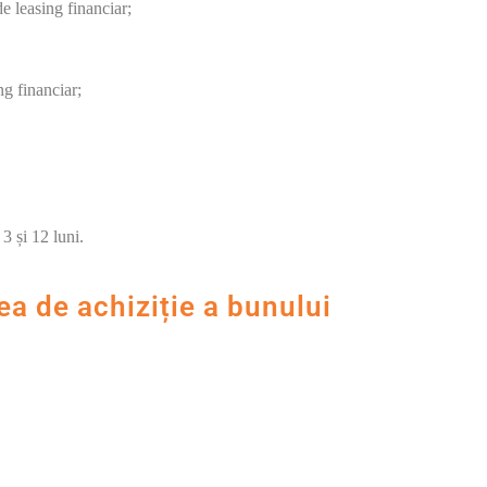
e leasing financiar;
ng financiar;
3 și 12 luni.
a de achiziție a bunului