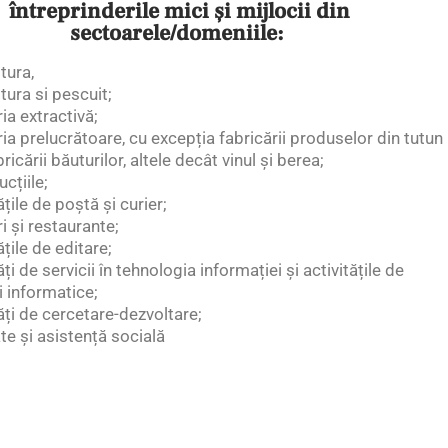
întreprinderile mici şi mijlocii din
sectoarele/domeniile:
tura,
ltura si pescuit;
ia extractivă;
ria prelucrătoare, cu excepția fabricării produselor din tutun
bricării băuturilor, altele decât vinul și berea;
ucțiile;
ățile de poștă și curier;
i și restaurante;
ățile de editare;
ăți de servicii în tehnologia informației și activitățile de
i informatice;
tăți de cercetare-dezvoltare;
te și asistență socială