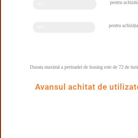
pentru achiziti
maxim
80%
pentru achiziți
maxim
60%
Durata maximă a perioadei de leasing este de 72 de luni, 
Avansul achitat de utiliza