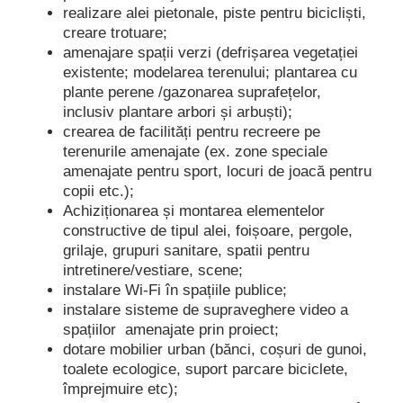
realizare alei pietonale, piste pentru bicicliști,
creare trotuare;
amenajare spații verzi (defrișarea vegetației
existente; modelarea terenului; plantarea cu
plante perene /gazonarea suprafețelor,
inclusiv plantare arbori și arbuști);
crearea de facilități pentru recreere pe
terenurile amenajate (ex. zone speciale
amenajate pentru sport, locuri de joacă pentru
copii etc.);
Achiziționarea și montarea elementelor
constructive de tipul alei, foișoare, pergole,
grilaje, grupuri sanitare, spatii pentru
intretinere/vestiare, scene;
instalare Wi-Fi în spațiile publice;
instalare sisteme de supraveghere video a
spațiilor amenajate prin proiect;
dotare mobilier urban (bănci, coșuri de gunoi,
toalete ecologice, suport parcare biciclete,
împrejmuire etc);