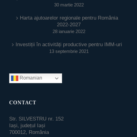
30 martie 2022
Harta ajutoarelor regionale pentru România
2022-2027
28 ianuarie 2022
Investiții în activități productive pentru IMM-uri
13 septembrie 2021
Romanian
CONTACT
Str. SILVESTRU nr. 152
Iași, județul Iași
700012, România