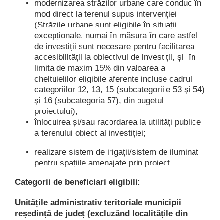
modernizarea străzilor urbane care conduc în
mod direct la terenul supus intervenției
(Străzile urbane sunt eligibile în situații
excepționale, numai în măsura în care astfel
de investiții sunt necesare pentru facilitarea
accesibilității la obiectivul de investiții, și în
limita de maxim 15% din valoarea a
cheltuielilor eligibile aferente incluse cadrul
categoriilor 12, 13, 15 (subcategoriile 53 şi 54)
şi 16 (subcategoria 57), din bugetul
proiectului);
înlocuirea și/sau racordarea la utilități publice
a terenului obiect al investiției;
realizare sistem de irigații/sistem de iluminat
pentru spațiile amenajate prin proiect.
Categorii de beneficiari eligibili:
Unitățile administrativ teritoriale municipii
reședință de județ (excluzând localitățile din